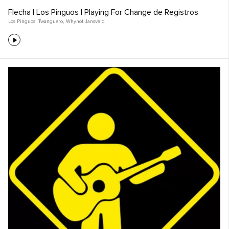
Flecha | Los Pinguos | Playing For Change de Registros
Los Pinguos
,
Twanguero
,
Whynot Jansveld