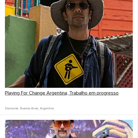
Playing For Change Argentina, Trabalho em progresso
Diamante
,
Buenos Aires
,
Argentina