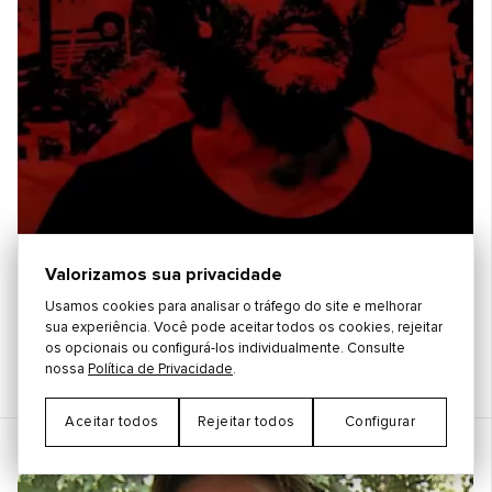
Valorizamos sua privacidade
Usamos cookies para analisar o tráfego do site e melhorar
Babylon | Los Pinguos | Playing For Change de Registros
sua experiência. Você pode aceitar todos os cookies, rejeitar
Los Pinguos
,
Adrian Buono
,
José Agote
os opcionais ou configurá-los individualmente. Consulte
nossa
Política de Privacidade
.
Aceitar todos
Rejeitar todos
Configurar