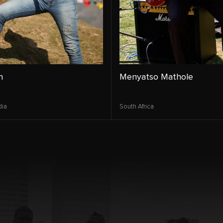
n
Menyatso Mathole
dia
South Africa