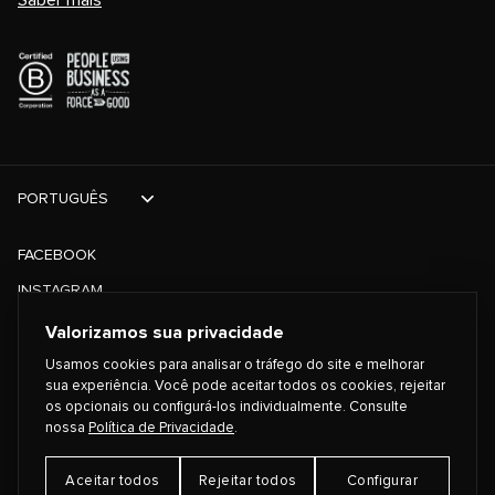
PORTUGUÊS
FACEBOOK
INSTAGRAM
TIKTOK
Valorizamos sua privacidade
TWITTER
Usamos cookies para analisar o tráfego do site e melhorar
sua experiência. Você pode aceitar todos os cookies, rejeitar
os opcionais ou configurá-los individualmente. Consulte
©
2026
PLAYING FOR CHANGE
nossa
Política de Privacidade
.
Aceitar todos
Rejeitar todos
Configurar
TERMOS E CONDIÇÕES
POLÍTICA DE PRIVACIDADE