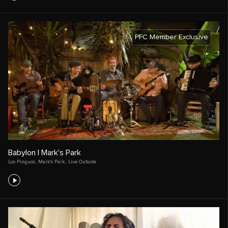
PFC Member Exclusive
Babylon | Mark's Park
Los Pinguos
,
Mark's Park
,
Live Outside