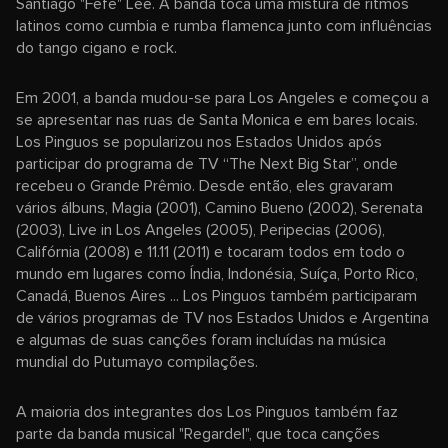
Santiago "Fefe" Lee. A banda toca uma mistura de ritmos
latinos como cumbia e rumba flamenca junto com influências
do tango cigano e rock.
Em 2001, a banda mudou-se para Los Angeles e começou a
se apresentar nas ruas de Santa Monica e em bares locais.
Los Pinguos se popularizou nos Estados Unidos após
participar do programa de TV “The Next Big Star”, onde
recebeu o Grande Prêmio. Desde então, eles gravaram
vários álbuns, Magia (2001), Camino Bueno (2002), Serenata
(2003), Live in Los Angeles (2005), Peripecias (2006),
Califórnia (2008) e 11.11 (2011) e tocaram todos em todo o
mundo em lugares como Índia, Indonésia, Suíça, Porto Rico,
Canadá, Buenos Aires ... Los Pinguos também participaram
de vários programas de TV nos Estados Unidos e Argentina
e algumas de suas canções foram incluídas na música
mundial do Putumayo compilações.
A maioria dos integrantes dos Los Pinguos também faz
parte da banda musical "Regardel", que toca canções