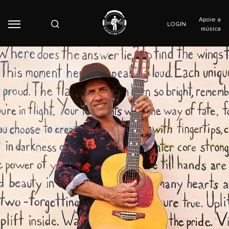
Apoie a
LOGIN
música