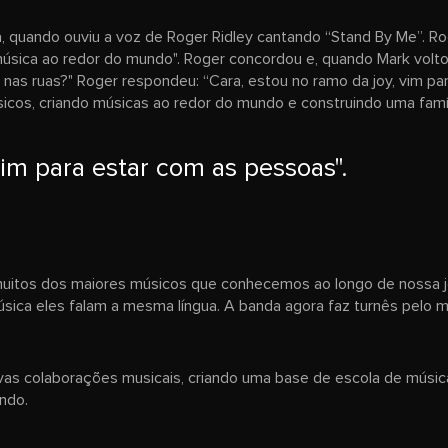
 quando ouviu a voz de Roger Ridley cantando “Stand By Me”. Ro
úsica ao redor do mundo". Roger concordou e, quando Mark volt
as ruas?" Roger respondeu: “Cara, estou no ramo da joy, vim par
icos, criando músicas ao redor do mundo e construindo uma famíli
vim para estar com as pessoas".
r muitos dos maiores músicos que conhecemos ao longo de nossa 
música eles falam a mesma língua. A banda agora faz turnês pel
s colaborações musicais, criando uma base de escola de música 
ndo.