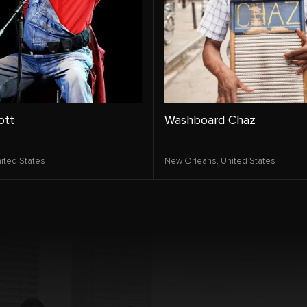
ott
Washboard Chaz
ited States
New Orleans,
United States