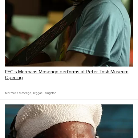
PFC’s Mermans Mosengo performs at Peter Tosh Museum
Opening
Mermans Mosengo
,
reggae
,
Kingston