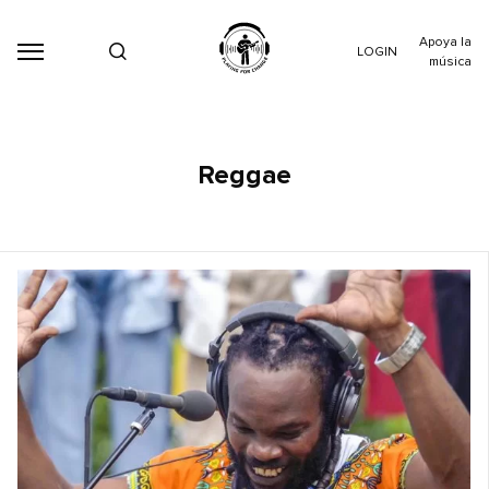
Apoya la
LOGIN
música
Reggae