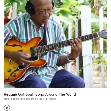
Reggae Got Soul | Song Around The World
Toots Hibbert
,
Toots and the Maytals
,
Taj Mahal