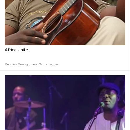
Africa Unite
Mermans Mosengo
,
Jason Tamba
,
reggae