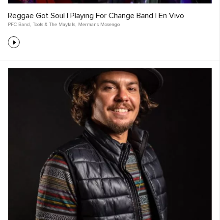
Reggae Got Soul | Playing For Change Band | En Vivo
PFC Band
,
Toots & The Maytals
,
Mermans Mosengo