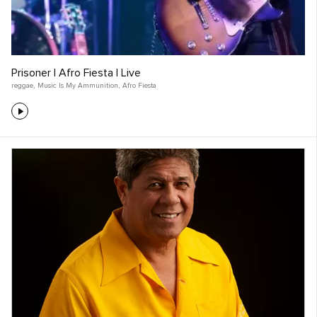
Prisoner | Afro Fiesta | Live
reggae
,
Music Is My Ammunition
,
Afro Fiesta