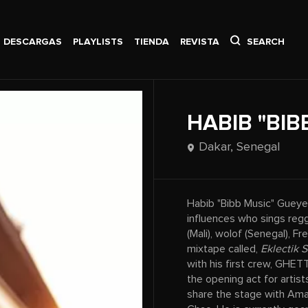
DESCARGAS
PLAYLISTS
TIENDA
REVISTA
SEARCH
HABIB "BIB
Dakar,
Senegal
Habib "Bibb Music" Gueye 
influences who sings reg
(Mali), wolof (Senegal), F
mixtape called,
Eklectik S
with his first crew, GHET
the opening act for artis
share the stage with Am