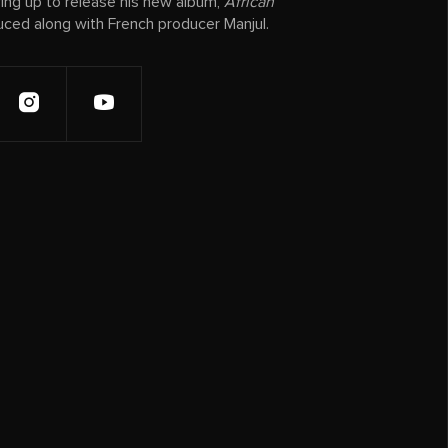
ring up to release his new album,
African
uced along with French producer Manjul.