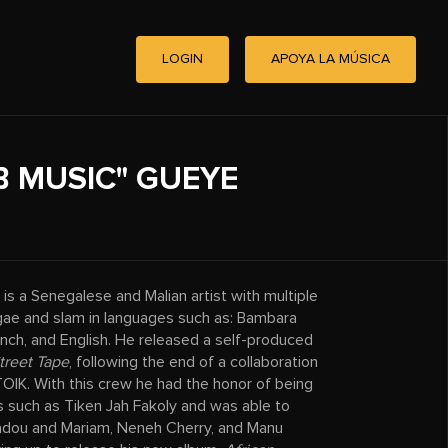
LOGIN
APOYA LA MÚSICA
B MUSIC" GUEYE
is a Senegalese and Malian artist with multiple
gae and slam in languages such as: Bambara
rench, and English. He released a self-produced
treet Tape
, following the end of a collaboration
TOIK. With this crew he had the honor of being
ts such as Tiken Jah Fakoly and was able to
adou and Mariam, Neneh Cherry, and Manu