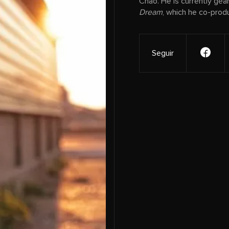
Chao. He is currently gea
Dream
, which he co-prod
Seguir