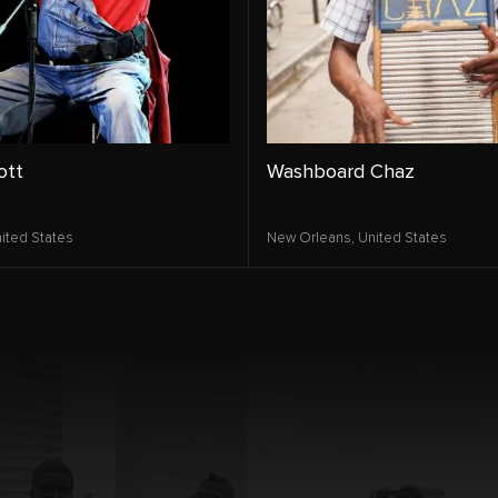
ott
Washboard Chaz
ited States
New Orleans,
United States