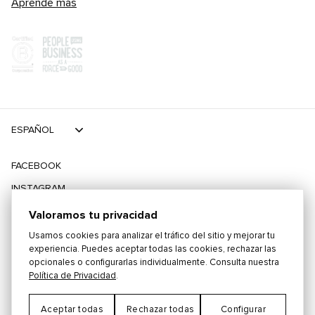
Aprende más
ESPAÑOL
FACEBOOK
INSTAGRAM
TIKTOK
Valoramos tu privacidad
TWITTER
Usamos cookies para analizar el tráfico del sitio y mejorar tu
experiencia. Puedes aceptar todas las cookies, rechazar las
opcionales o configurarlas individualmente. Consulta nuestra
©
2026
PLAYING FOR CHANGE
Política de Privacidad
.
Aceptar todas
Rechazar todas
Configurar
TÉRMINOS Y CONDICIONES
POLÍTICA DE PRIVACIDAD