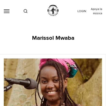
Apoya la
LOGIN
música
Marissol Mwaba