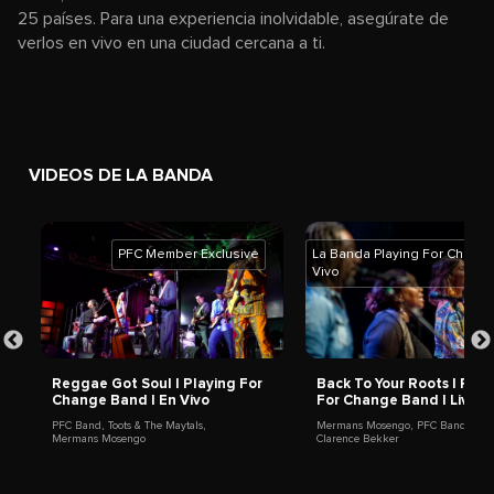
25 países. Para una experiencia inolvidable, asegúrate de
verlos en vivo en una ciudad cercana a ti.
VIDEOS DE LA BANDA
PFC Member Exclusive
La Banda Playing For Chang
Vivo
Reggae Got Soul | Playing For
Back To Your Roots | Play
n
Change Band | En Vivo
For Change Band | Live in
PFC Band
,
Toots & The Maytals
,
Mermans Mosengo
,
PFC Band
,
Mermans Mosengo
Clarence Bekker