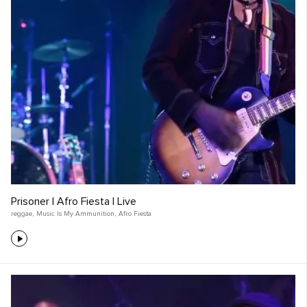
Prisoner | Afro Fiesta | Live
reggae
,
Music Is My Ammunition
,
Afro Fiesta