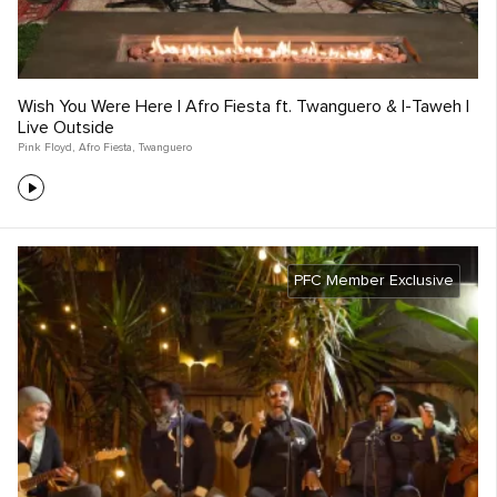
Wish You Were Here | Afro Fiesta ft. Twanguero & I-Taweh |
Live Outside
Pink Floyd
,
Afro Fiesta
,
Twanguero
PFC Member Exclusive