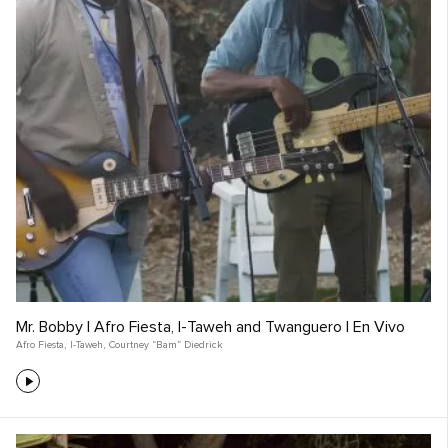
Mr. Bobby | Afro Fiesta, I-Taweh and Twanguero | En Vivo
Afro Fiesta
,
I-Taweh
,
Courtney “Bam” Diedrick