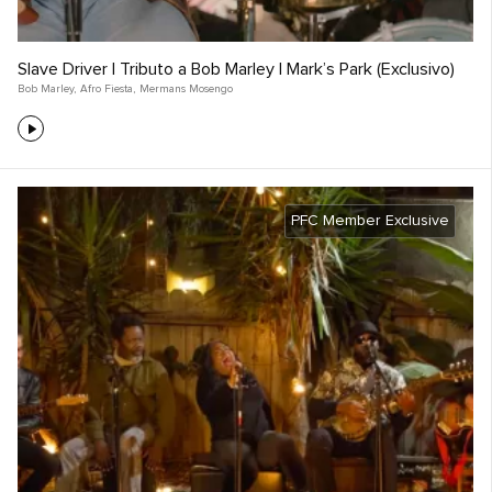
Slave Driver | Tributo a Bob Marley | Mark’s Park (Exclusivo)
Bob Marley
,
Afro Fiesta
,
Mermans Mosengo
PFC Member Exclusive