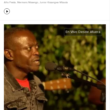
Afro Fiesta
,
Mermans Mosengo
,
Junior Kissangwa Mbouta
En Vivo Desde Afuera