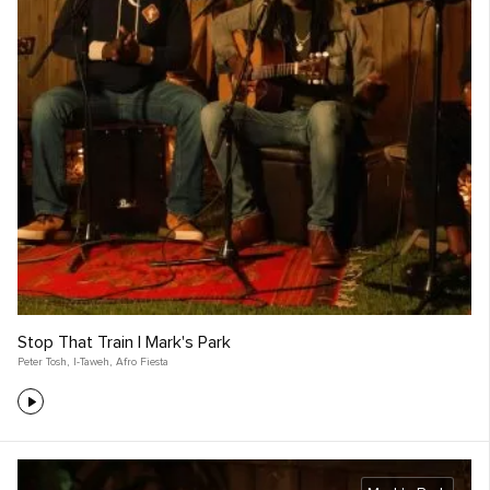
Stop That Train | Mark's Park
Peter Tosh
,
I-Taweh
,
Afro Fiesta