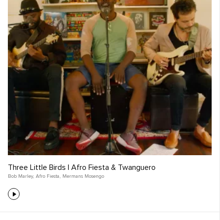
Three Little Birds | Afro Fiesta & Twanguero
Bob Marley
,
Afro Fiesta
,
Mermans Mosengo