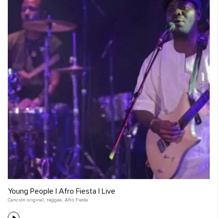
Young People | Afro Fiesta | Live
Canción original
,
reggae
,
Afro Fiesta