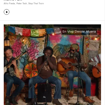
Afro Fiesta
,
Peter Tosh
,
Stop That Train
En Vivo Desde Afuera