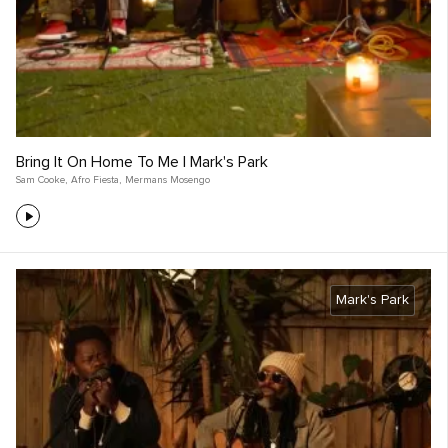
Bring It On Home To Me | Mark's Park
Sam Cooke
,
Afro Fiesta
,
Mermans Mosengo
Mark's Park