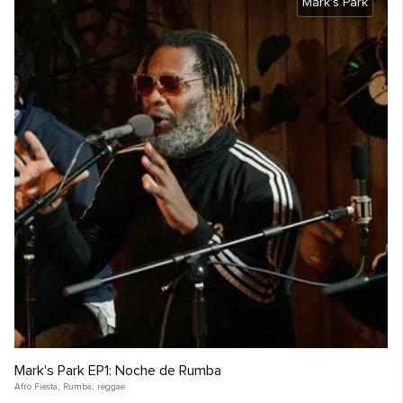
Mark's Park
Mark's Park EP1: Noche de Rumba
Afro Fiesta
,
Rumba
,
reggae