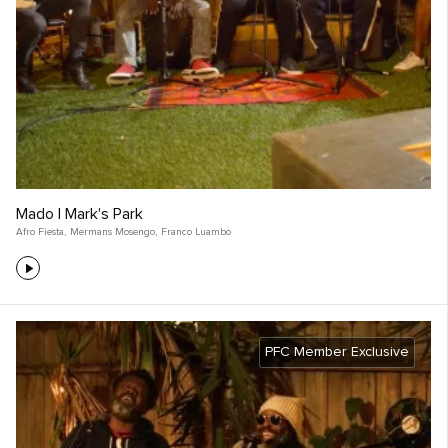
Mado | Mark's Park
Afro Fiesta
,
Mermans Mosengo
,
Franco Luambo
PFC Member Exclusive