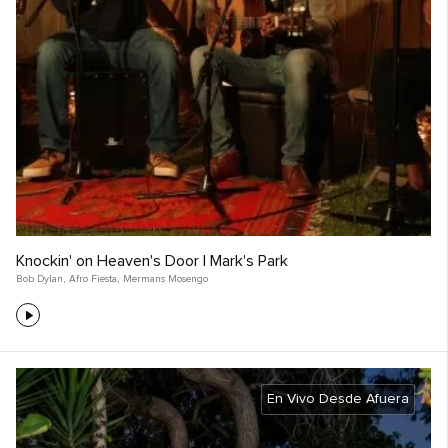
Knockin' on Heaven's Door | Mark's Park
Bob Dylan
,
Afro Fiesta
,
Mermans Mosengo
En Vivo Desde Afuera