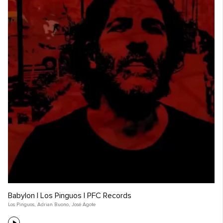
Babylon | Los Pinguos | PFC Records
Los Pinguos
,
Adrian Buono
,
José Agote