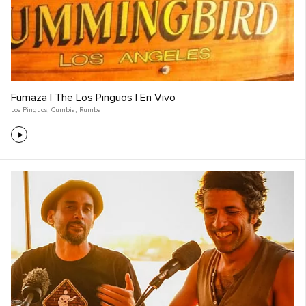
Fumaza | The Los Pinguos | En Vivo
Los Pinguos
,
Cumbia
,
Rumba