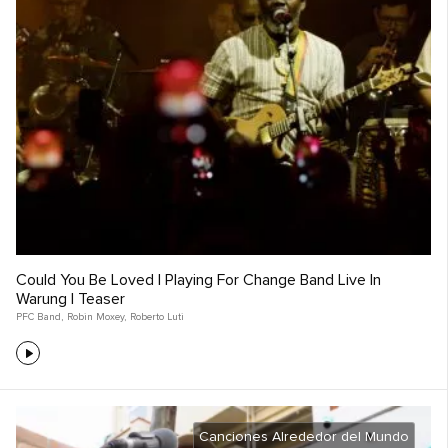
Could You Be Loved | Playing For Change Band Live In
Warung | Teaser
PFC Band
,
Robin Moxey
,
Roberto Luti
Canciones Alrededor del Mundo