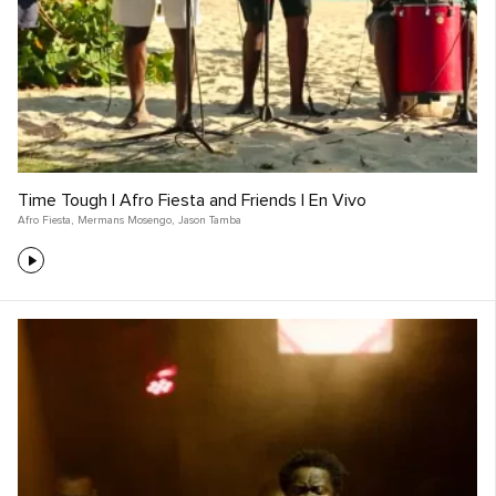
Time Tough | Afro Fiesta and Friends | En Vivo
Afro Fiesta
,
Mermans Mosengo
,
Jason Tamba