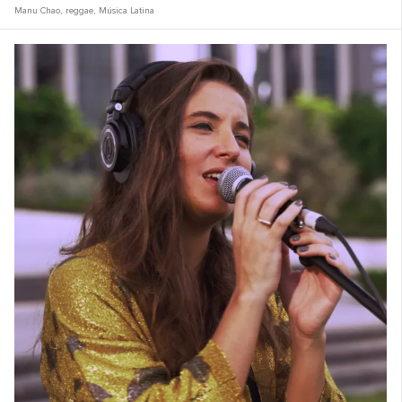
Manu Chao
,
reggae
,
Música Latina