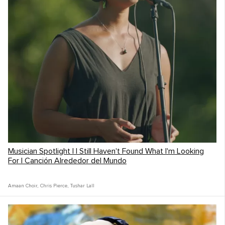
Musician Spotlight | I Still Haven't Found What I'm Looking
For | Canción Alrededor del Mundo
Amaan Choir
,
Chris Pierce
,
Tushar Lall