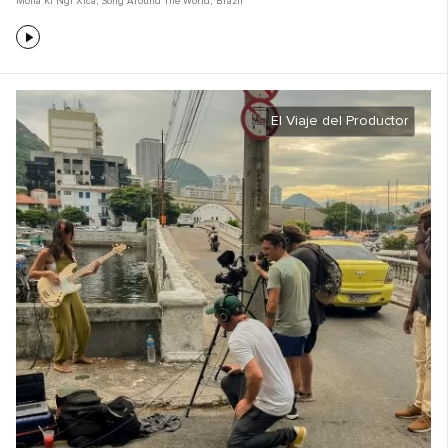
Mona Ki Ngi Xica
,
Song Around The World
,
Brazil
El Viaje del Productor