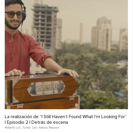
La realización de “I Still Haven’t Found What I’m Looking For”
| Episodio 2 | Detrás de escena
Roberto Luti
,
Tushar Lall
,
Kátsica Mayoral