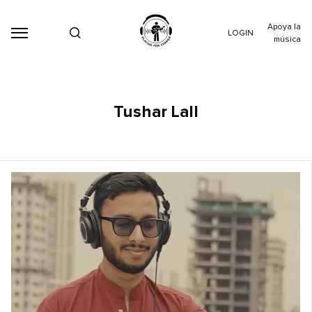
Apoya la
LOGIN
música
Tushar Lall