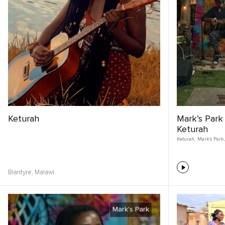
Keturah
Mark’s Park
Keturah
Keturah
,
Mark's Park
,
Blantyre,
Malawi
Mark's Park