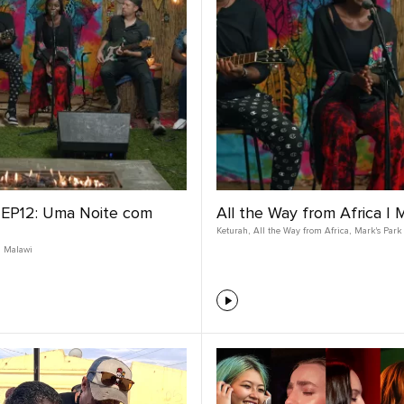
 EP12: Uma Noite com
All the Way from Africa | 
Keturah
,
All the Way from Africa
,
Mark's Park
Malawi