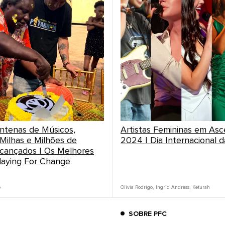
ntenas de Músicos,
Artistas Femininas em As
 Milhas e Milhões de
2024 | Dia Internacional 
cançados | Os Melhores
laying For Change
o
Olivia Rodrigo
,
Ingrid Andress
,
Keturah
SOBRE PFC