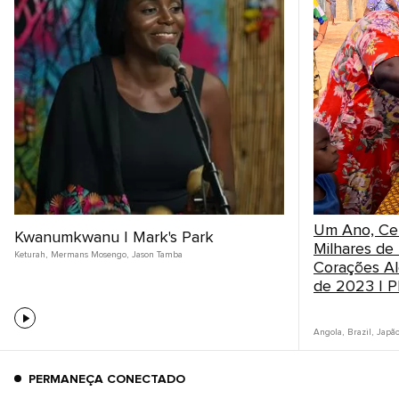
Um Ano, Ce
Kwanumkwanu | Mark's Park
Milhares de
Keturah
,
Mermans Mosengo
,
Jason Tamba
Corações Al
de 2023 | P
Angola
,
Brazil
,
Japã
PERMANEÇA CONECTADO