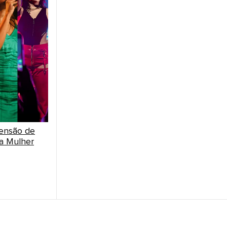
censão de
da Mulher