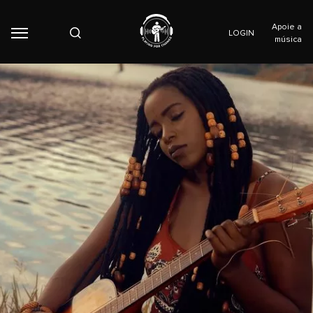
Apoie a
LOGIN
música