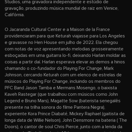
Studios, uma gravadora independente e estúdio de
gravação, produzindo música mundial de raiz em Venice,
Califórnia.
O Jacaranda Cultural Center e a Maison de la France
providenciaram para que Keturah viajasse para Los Angeles
e gravasse no Hen House em julho de 2022. Ela chegou
com notas de voz apresentando melodias grosseiramente
esboçadas em uma guitarra lo-fi, deixando Harlan moldar as
coisas a partir daí. Harlan esperava elevar as demos a hinos
chamando o co-fundador do Playing For Change, Mark
Johnson, cercando Keturah com um elenco de estrelas de
músicos do Playing For Change, incluindo os membros do
PFC Band Jason Tamba e Mermans Mosengo, o baixista
Kaveh Rastegar (que trabalhou com músicos como John
Legend e Bruno Mars), Magatte Sow (baterista senegalês
presente na trilha sonora do filme Pantera Negra),
experiente Kora Prince Diabaté, Mickey Raphael (gaitista de
longa data de Willie Nelson), John Densmore na bateria ( The
Doors), o cantor de soul Chris Pierce, junto com a lenda da