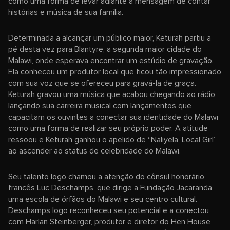
como uma forma de levar adiante a mensagem de contar
histórias e música de sua família.
Determinada a alcançar um público maior, Keturah partiu a
pé desta vez para Blantyre, a segunda maior cidade do
Malawi, onde esperava encontrar um estúdio de gravação.
Ela conheceu um produtor local que ficou tão impressionado
com sua voz que se ofereceu para gravá-la de graça.
Keturah gravou uma música que acabou chegando ao rádio,
lançando sua carreira musical com lançamentos que
capacitam os ouvintes a conectar sua identidade do Malawi
como uma forma de realizar seu próprio poder. A atitude
ressoou e Keturah ganhou o apelido de “Naliyela, Local Girl”
ao ascender ao status de celebridade do Malawi.
Seu talento logo chamou a atenção do cônsul honorário
francês Luc Deschamps, que dirige a Fundação Jacaranda,
uma escola de órfãos do Malawi e seu centro cultural.
Deschamps logo reconheceu seu potencial e a conectou
com Harlan Steinberger, produtor e diretor do Hen House