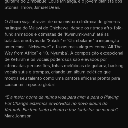
guitarra do Zimbábue, Louis Mhlanga, e o jovem pianista dos
Stones Throw, Jamael Dean.
O álbum viaja através de uma mistura dinâmica de gêneros
na língua do Malawi de Chichewa, desde os ritmos afro-folk-
funk animados e otimistas de "Kwanumkwanu" até as
baladas emotivas de "Sukulu" e "Chimbalame", a inspiração
americana “ Nchiwewe” e faixas mais alegres como “All The
Way from Africa” e “Ku Nyumba”. A composição excepcional
de Keturah e os vocais poderosos são elevados por
intrincadas percussões, linhas melódicas de guitarra, backing
vocals sutis e trompas, criando um álbum eclético que
mostra seu talento como uma cantora africana pronta para
causar um impacto global.
“É a maior honra da minha vida para mim e para o Playing
For Change estarmos envolvidos no novo álbum do
Keturah. Ela tem tanto talento e traz tanta luz ao mundo”.
—
Mark Johnson