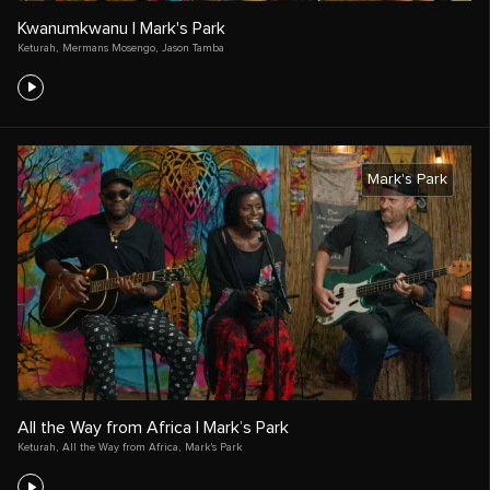
Kwanumkwanu | Mark's Park
Keturah
,
Mermans Mosengo
,
Jason Tamba
Mark's Park
All the Way from Africa | Mark’s Park
Keturah
,
All the Way from Africa
,
Mark's Park