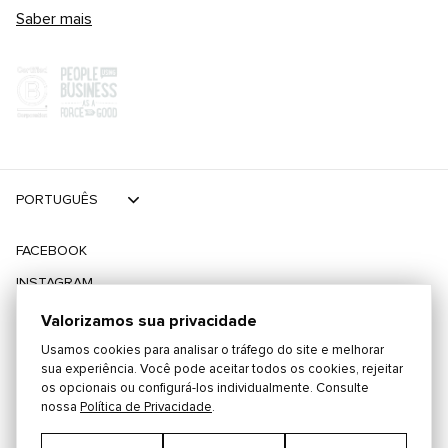
Saber mais
PORTUGUÊS
FACEBOOK
INSTAGRAM
TIKTOK
Valorizamos sua privacidade
TWITTER
Usamos cookies para analisar o tráfego do site e melhorar
sua experiência. Você pode aceitar todos os cookies, rejeitar
os opcionais ou configurá-los individualmente. Consulte
©
2026
PLAYING FOR CHANGE
nossa
Política de Privacidade
.