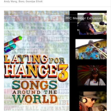
Andy Wang
,
Bono
,
Grandpa Elliott
PFC Member Exclusive