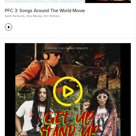
PFC 3: Songs Around The World Movie
Keith Richards
,
Bob Marley
,
Bill Withers