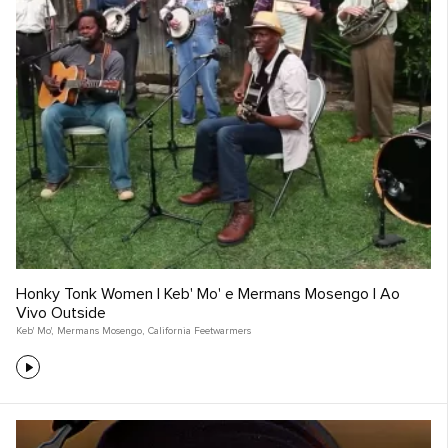
Honky Tonk Women | Keb' Mo' e Mermans Mosengo | Ao
Vivo Outside
Keb' Mo'
,
Mermans Mosengo
,
California Feetwarmers