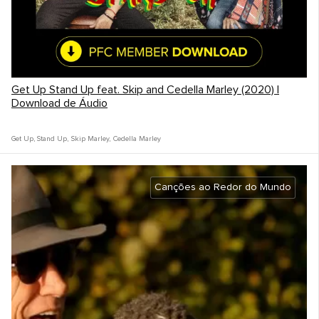
Get Up Stand Up feat. Skip and Cedella Marley (2020) |
Download de Áudio
Get Up, Stand Up
,
Skip Marley
,
Cedella Marley
Canções ao Redor do Mundo