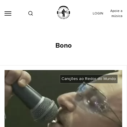
Apoie a
LOGIN
música
Bono
Canções ao Redor do Mundo