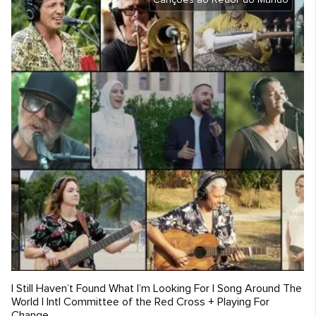
Canções ao Redor do Mundo
​I Still Haven’t Found What I’m Looking For | Song Around The
World | Intl Committee of the Red Cross + Playing For
Change