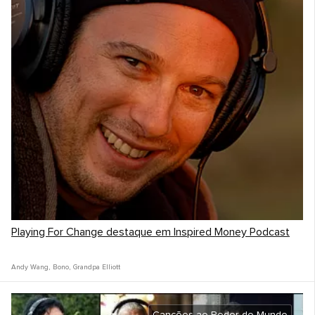
Playing For Change destaque em Inspired Money Podcast
Andy Wang
,
Bono
,
Grandpa Elliott