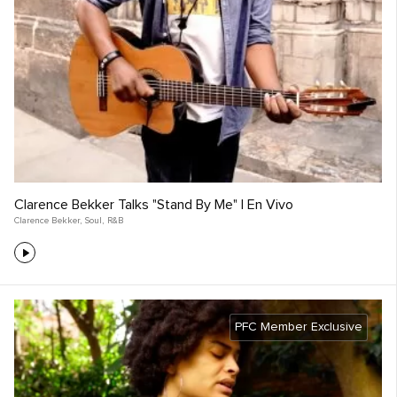
Clarence Bekker Talks "Stand By Me" | En Vivo
Clarence Bekker
,
Soul
,
R&B
PFC Member Exclusive