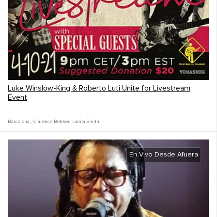
Luke Winslow-King & Roberto Luti Unite for Livestream
Event
Barcelona,
,
Clarence Bekker
,
Lanita Smith
En Vivo Desde Afuera