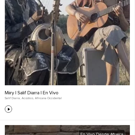
Miiry | Salif Diarra | En Vivo
Salif Diarra
,
Acústico
,
Africana Occidental
En Vivo Desde Afuera