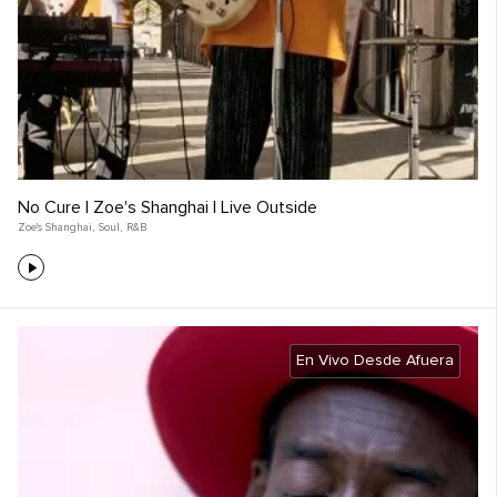
No Cure | Zoe's Shanghai | Live Outside
Zoe's Shanghai
,
Soul
,
R&B
En Vivo Desde Afuera