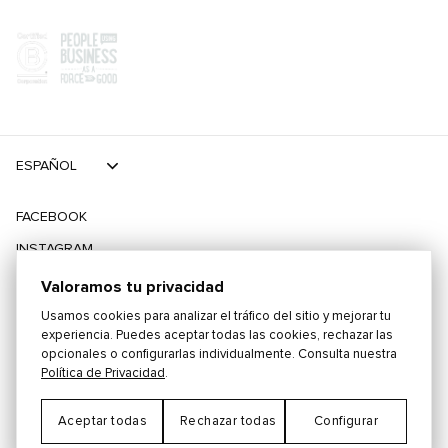
ESPAÑOL
FACEBOOK
INSTAGRAM
TIKTOK
Valoramos tu privacidad
TWITTER
Usamos cookies para analizar el tráfico del sitio y mejorar tu
experiencia. Puedes aceptar todas las cookies, rechazar las
opcionales o configurarlas individualmente. Consulta nuestra
©
2026
PLAYING FOR CHANGE
Política de Privacidad
.
Aceptar todas
Rechazar todas
Configurar
TÉRMINOS Y CONDICIONES
POLÍTICA DE PRIVACIDAD