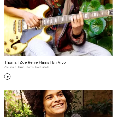
Thorns | Zoé Renié Harris | En Vivo
Zoé Renié Harris
,
Thorns
,
Live Outside