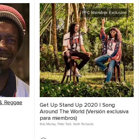
PFC Member Exclusive
 & Reggae
Get Up Stand Up 2020 | Song
Around The World (Versión exclusiva
para miembros)
Bob Marley
,
Peter Tosh
,
Keith Richards