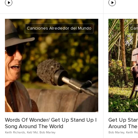
Canciones Alrededor del Mundo
Can
Words Of Wonder/ Get Up Stand Up |
Get Up Sta
Song Around The World
Around The
Keith Richards
,
Keb' Mo'
,
Bob Marley
Bob Marley
,
Keith Ri