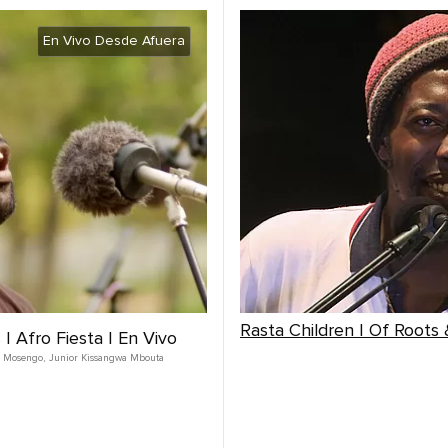
En Vivo Desde Afuera
Rasta Children | Of Roots
 | Afro Fiesta | En Vivo
 Mosengo
,
Junior Kissangwa Mbouta