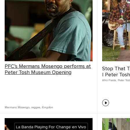
PFC’s Mermans Mosengo performs at
Stop That Tr
Peter Tosh Museum Opening
| Peter Tosh
Afro Fiesta
,
Peter Tos
Mermans Mosengo
,
reggae
,
Kingston
La Banda Playing For Change en Vivo