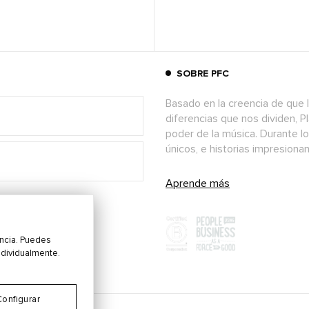
SOBRE PFC
Basado en la creencia de que l
diferencias que nos dividen, P
poder de la música. Durante l
únicos, e historias impresion
Aprende más
encia. Puedes
ndividualmente.
Configurar