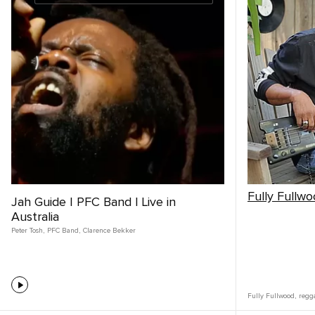
Fully Fullw
Jah Guide | PFC Band | Live in
Australia
Peter Tosh
,
PFC Band
,
Clarence Bekker
Fully Fullwood
,
regg