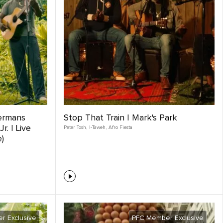
Mermans
Stop That Train | Mark's Park
. | Live
Peter Tosh
,
I-Taweh
,
Afro Fiesta
)
r Exclusive
PFC Member Exclusive