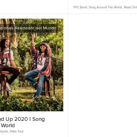
PFC Band
,
Song Around The World
,
Rasta Chi
ciones Alrededor del Mundo
nd Up 2020 | Song
 World
chards
,
Peter Tosh