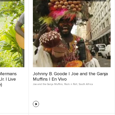
 Mermans
Johnny B. Goode | Joe and the Ganja
. | Live
Muffins | En Vivo
)
Joe and the Ganja Muffins
,
Rock n Roll
,
South Africa