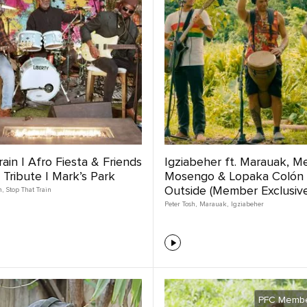
ain | Afro Fiesta & Friends
Igziabeher ft. Marauak, 
 Tribute | Mark’s Park
Mosengo & Lopaka Colón Jr
Outside (Member Exclusive
h
,
Stop That Train
Peter Tosh
,
Marauak
,
Igziabeher
PFC Membe