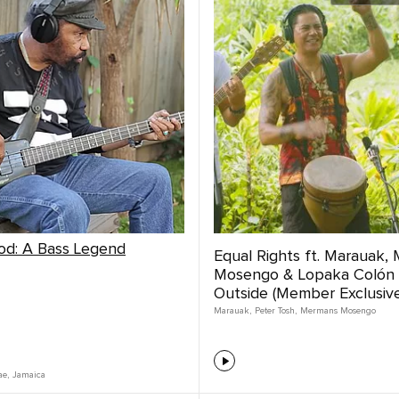
ood: A Bass Legend
Equal Rights ft. Marauak,
Mosengo & Lopaka Colón Jr
Outside (Member Exclusive
Marauak
,
Peter Tosh
,
Mermans Mosengo
ae
,
Jamaica