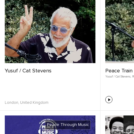
Yusuf / Cat Stevens
Peace Train
Yusuf / Cat Stevens
,
R
London,
United Kingdom
Peace Through Music