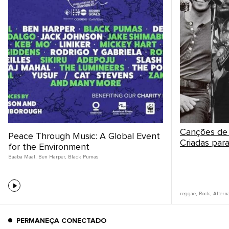
Canções de
Peace Through Music: A Global Event
Criadas pa
for the Environment
Baaba Maal
,
Ben Harper
,
Black Pumas
reggae
,
Rock
,
Altern
PERMANEÇA CONECTADO