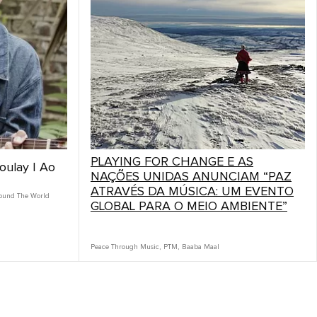
PLAYING FOR CHANGE E AS
ulay | Ao
NAÇÕES UNIDAS ANUNCIAM “PAZ
ATRAVÉS DA MÚSICA: UM EVENTO
ound The World
GLOBAL PARA O MEIO AMBIENTE”
Peace Through Music
,
PTM
,
Baaba Maal