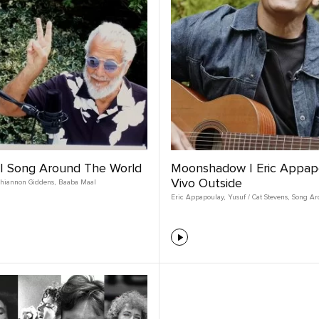
 | Song Around The World
Moonshadow | Eric Appapo
Vivo Outside
hiannon Giddens
,
Baaba Maal
Eric Appapoulay
,
Yusuf / Cat Stevens
,
Song Ar