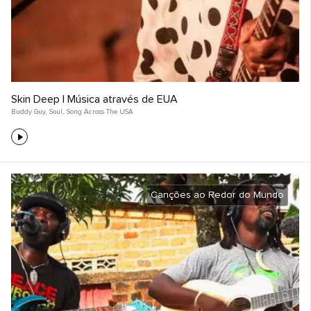
Skin Deep | Música através de EUA
Buddy Guy
,
Soul
,
Song Across The USA
Canções ao Redor do Mundo