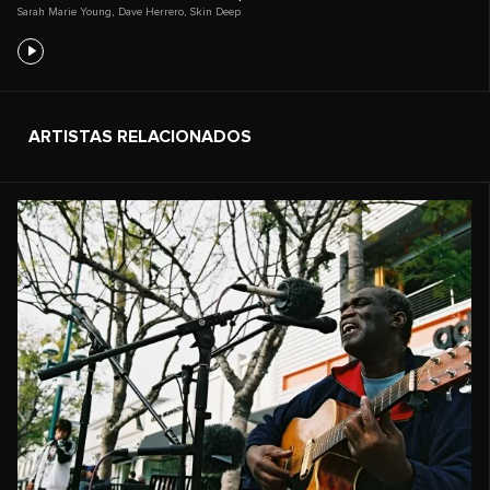
Sarah Marie Young
,
Dave Herrero
,
Skin Deep
ARTISTAS RELACIONADOS