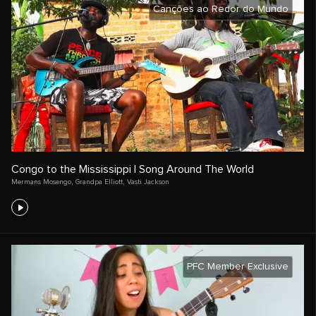
Canções ao Redor do Mundo
Congo to the Mississippi | Song Around The World
Mermans Mosengo
,
Grandpa Elliott
,
Vasti Jackson
PFC Member Exclusive