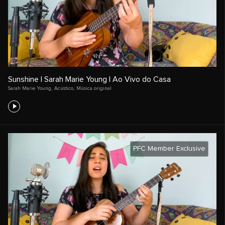
Sunshine | Sarah Marie Young | Ao Vivo do Casa
Sarah Marie Young
,
Acústico
,
Música original
PFC Member Exclusive