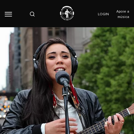
Apoie a
LOGIN
música