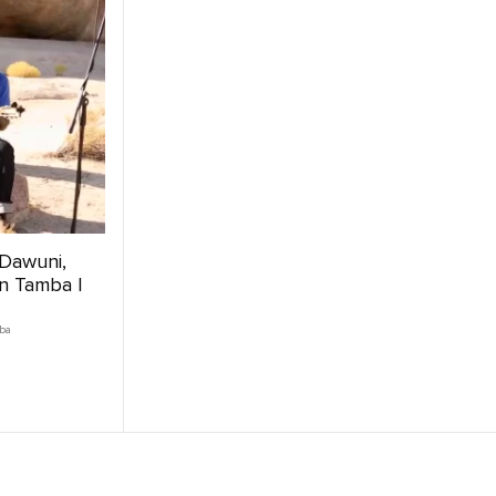
 Dawuni,
n Tamba |
ba