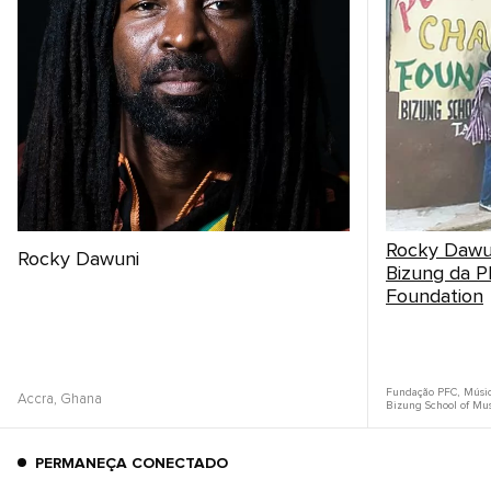
Rocky Dawun
Rocky Dawuni
Bizung da P
Foundation
Fundação PFC
,
Músic
Accra,
Ghana
Bizung School of Mu
PERMANEÇA CONECTADO