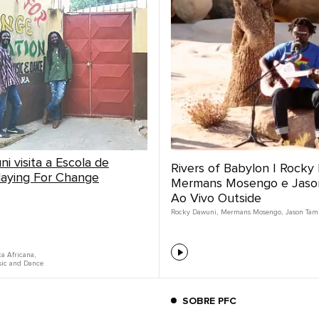
i visita a Escola de
Rivers of Babylon | Rocky
laying For Change
Mermans Mosengo e Jaso
Ao Vivo Outside
Rocky Dawuni
,
Mermans Mosengo
,
Jason Tam
a Africana
,
sic and Dance
SOBRE PFC