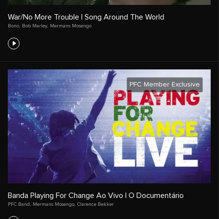
War/No More Trouble | Song Around The World
Bono
,
Bob Marley
,
Mermans Mosengo
PFC Member Exclusive
Banda Playing For Change Ao Vivo | O Documentário
PFC Band
,
Mermans Mosengo
,
Clarence Bekker