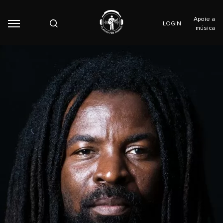
Apoie a
LOGIN
música