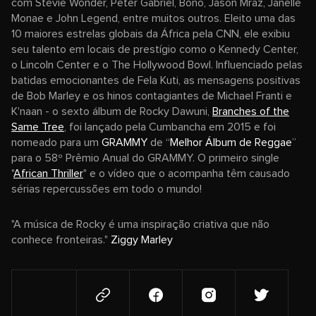
com Stevie Wonder, Peter Gabriel, Bono, Jason Mraz, Janelle
Monae e John Legend, entre muitos outros. Eleito uma das
10 maiores estrelas globais da África pela CNN, ele exibiu
seu talento em locais de prestígio como o Kennedy Center,
o Lincoln Center e o The Hollywood Bowl. Influenciado pelas
batidas emocionantes de Fela Kuti, as mensagens positivas
de Bob Marley e os hinos contagiantes de Michael Franti e
K'naan - o sexto álbum de Rocky Dawuni,
Branches of the
Same Tree
, foi lançado pela Cumbancha em 2015 e foi
nomeado para um
GRAMMY
de “
Melhor Álbum de Reggae
”
para o 58º Prêmio Anual do GRAMMY. O primeiro single
"
African Thriller
" e o vídeo que o acompanha têm causado
sérias repercussões em todo o mundo!
"A música de Rocky é uma inspiração criativa que não
conhece fronteiras."
Ziggy Marley