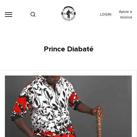
Apoie a
LOGIN
música
Prince Diabaté