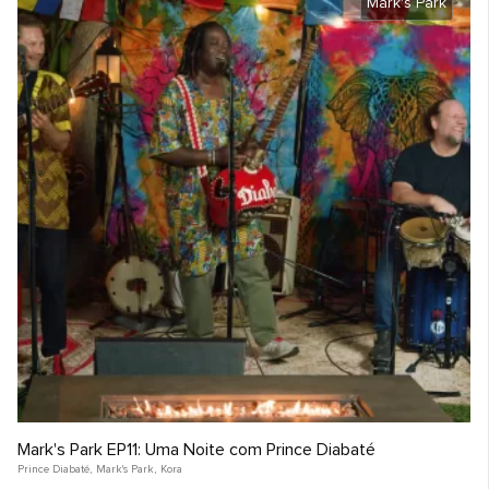
Mark's Park
Mark's Park EP11: Uma Noite com Prince Diabaté
Prince Diabaté
,
Mark's Park
,
Kora