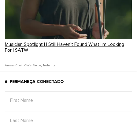
Musician Spotlight | I Still Haven't Found What I'm Looking
For | SATW
Amaan Choir
,
Chris Pierce
,
Tushar Lall
PERMANEÇA CONECTADO