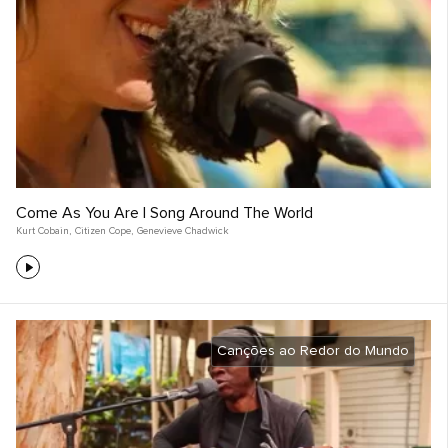
Come As You Are | Song Around The World
Kurt Cobain
,
Citizen Cope
,
Genevieve Chadwick
Canções ao Redor do Mundo