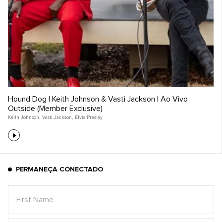
Hound Dog | Keith Johnson & Vasti Jackson | Ao Vivo
Outside (Member Exclusive)
Keith Johnson
,
Vasti Jackson
,
Elvis Presley
PERMANEÇA CONECTADO