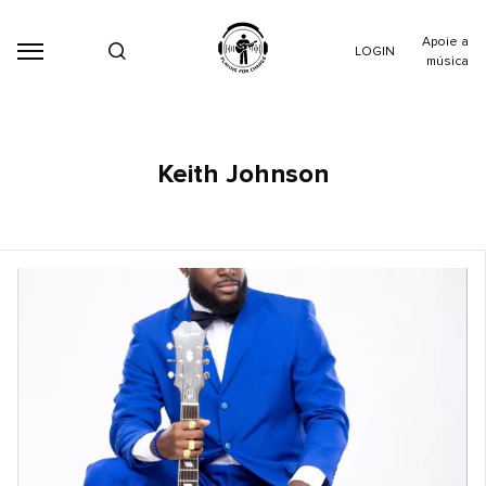
Apoie a
LOGIN
música
Keith Johnson