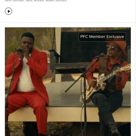
Keith Johnson
,
Vasti Jackson
,
Robert Johnson
PFC Member Exclusive