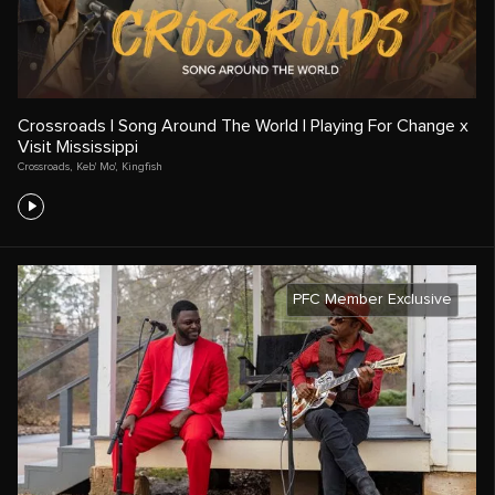
Crossroads | Song Around The World | Playing For Change x
Visit Mississippi
Crossroads
,
Keb' Mo'
,
Kingfish
PFC Member Exclusive