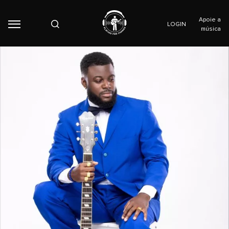
Apoie a
LOGIN
música