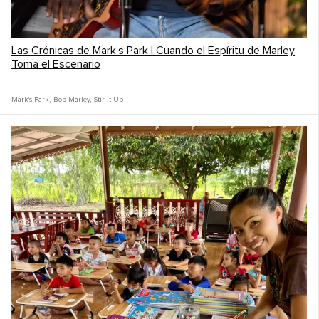
Las Crónicas de Mark’s Park | Cuando el Espíritu de Marley
Toma el Escenario
Mark's Park
,
Bob Marley
,
Stir It Up