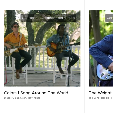
Canciones Alrededor del Mundo
Can
Colors | Song Around The World
The Weight 
Black Pumas
,
Slash
,
Tony Kanal
The Band
,
Robbie Ro