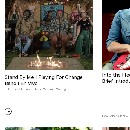
Into the He
Stand By Me | Playing For Change
Brief Introd
Band | En Vivo
PFC Band
,
Clarence Bekker
,
Mermans Mosengo
New Orleans Jazz & H