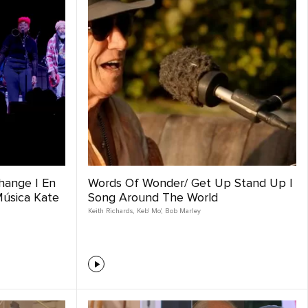
hange | En
Words Of Wonder/ Get Up Stand Up |
Música Kate
Song Around The World
Keith Richards
,
Keb' Mo'
,
Bob Marley