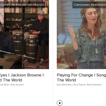
ciones Alrededor del Mundo
Canciones Alrededo
yes | Jackson Browne |
Playing For Change | Son
d The World
The World
and Sklar
,
Russ Kunkel
Sara Bareilles
,
Chris Pierce
,
Keiko Komaki