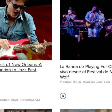
art of New Orleans: A
La Banda de Playing For C
uction to Jazz Fest
vivo desde el Festival de 
Wolf
PFC Band
,
The Real Revolution
,
Jason Tamba
eritage Festival
,
New Orleans
,
USA