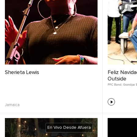
Sherieta Lewis
Feliz Navida
Outside
PFC Band
,
Grandpa El
Jamaica
En Vivo Desde Afuera