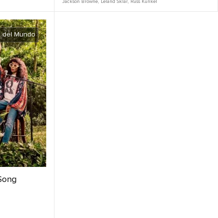
Jackson Browne
,
Leland Sklar
,
Russ Kunkel
r del Mundo
Song