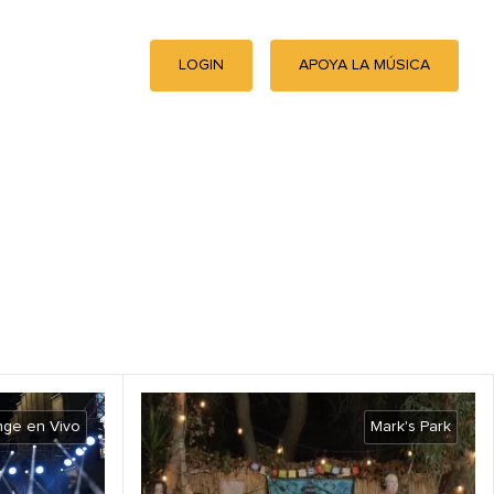
LOGIN
APOYA LA MÚSICA
nge en Vivo
Mark's Park