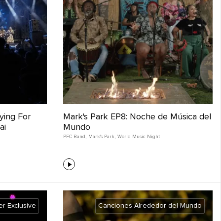
ying For
Mark's Park EP8: Noche de Música del
ai
Mundo
PFC Band
,
Mark's Park
,
World Music Night
r Exclusive
Canciones Alrededor del Mundo