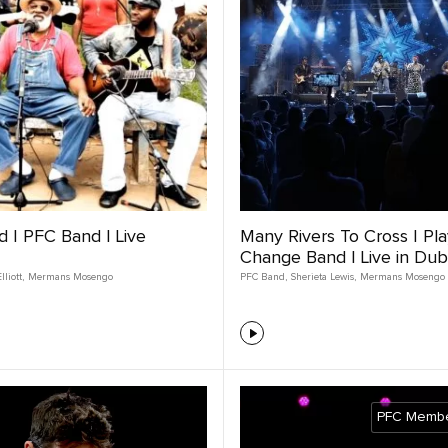
d | PFC Band | Live
Many Rivers To Cross | Pla
Change Band | Live in Dub
liott
,
Mermans Mosengo
PFC Band
,
Sherieta Lewis
,
Mermans Mosengo
PFC Membe