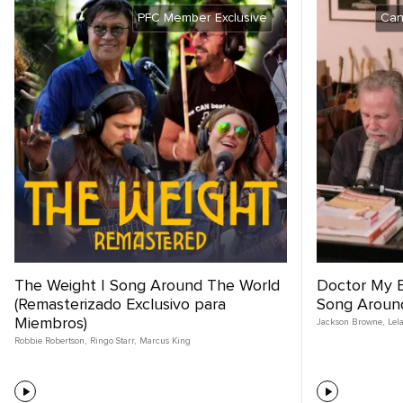
PFC Member Exclusive
Can
The Weight | Song Around The World
Doctor My E
(Remasterizado Exclusivo para
Song Aroun
Miembros)
Jackson Browne
,
Lel
Robbie Robertson
,
Ringo Starr
,
Marcus King