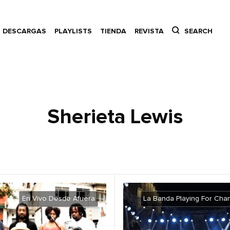
DESCARGAS
PLAYLISTS
TIENDA
REVISTA
SEARCH
Sherieta Lewis
En Vivo Desde Afuera
La Banda Playing For Cha