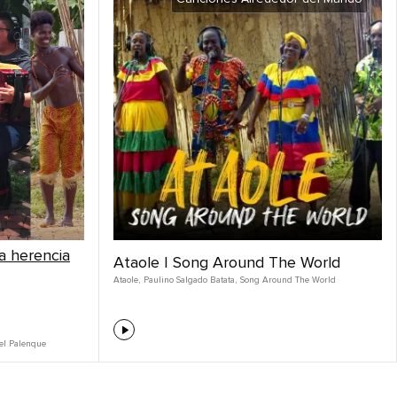
La herencia
Ataole | Song Around The World
Ataole
,
Paulino Salgado Batata
,
Song Around The World
Del Palenque