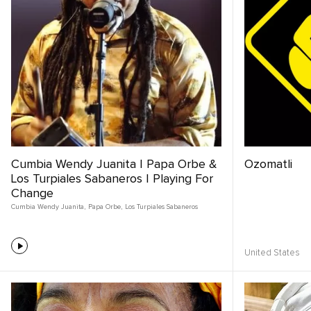
Cumbia Wendy Juanita | Papa Orbe &
Ozomatli
Los Turpiales Sabaneros | Playing For
Change
Cumbia Wendy Juanita
,
Papa Orbe
,
Los Turpiales Sabaneros
United States