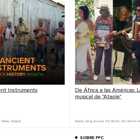
nt Instruments
De África a las Américas: 
musical de "Ataole"
 States
,
España
Ataole
,
Song Around The World
,
San Basilio 
SOBRE PFC