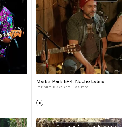
Mark’s Park EP4: Noche Latina
Los Pinguos
,
Música Latina
,
Live Outside
Canciones Alrededor del Mundo