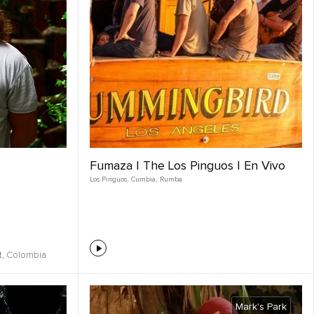
Fumaza | The Los Pinguos | En Vivo
Los Pinguos
,
Cumbia
,
Rumba
t,
Colombia
Mark's Park