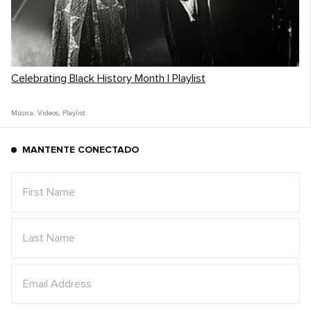
Celebrating Black History Month | Playlist
Música
,
Videos
,
Playlist
MANTENTE CONECTADO