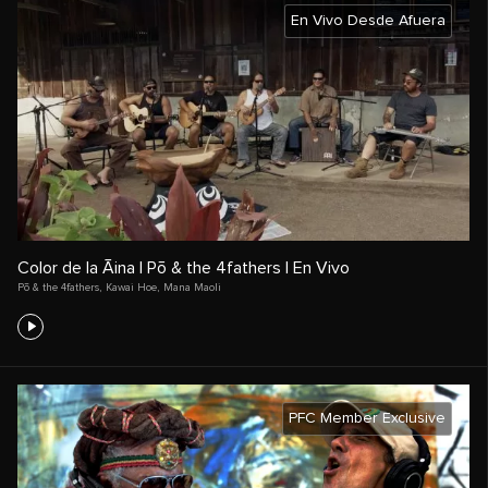
En Vivo Desde Afuera
Color de la Āina | Pō & the 4fathers | En Vivo
Pō & the 4fathers
,
Kawai Hoe
,
Mana Maoli
PFC Member Exclusive