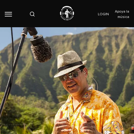
Apoya la
LOGIN
música