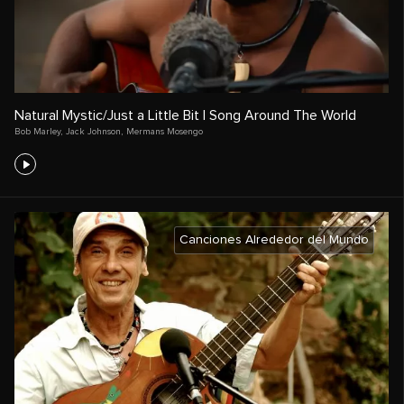
Natural Mystic/Just a Little Bit | Song Around The World
Bob Marley
,
Jack Johnson
,
Mermans Mosengo
Canciones Alrededor del Mundo