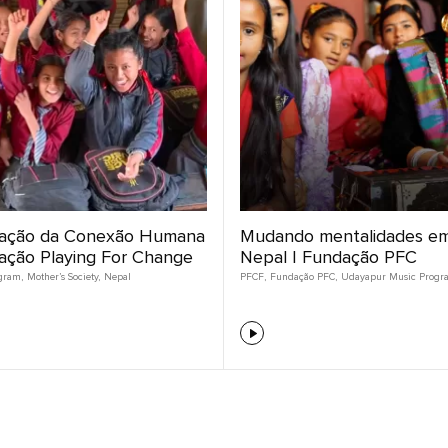
ação da Conexão Humana
Mudando mentalidades em
dação Playing For Change
Nepal | Fundação PFC
gram
,
Mother’s Society
,
Nepal
PFCF
,
Fundação PFC
,
Udayapur Music Progr