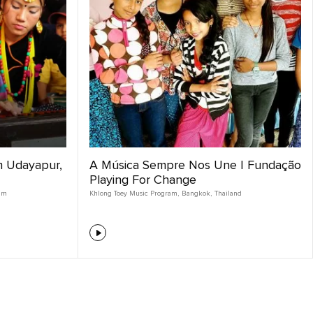
 Udayapur,
A Música Sempre Nos Une | Fundação
Playing For Change
am
Khlong Toey Music Program
,
Bangkok
,
Thailand