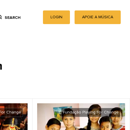
LOGIN
APOIE A MÚSICA
SEARCH
m
 For Change
Fundação Playing For Change