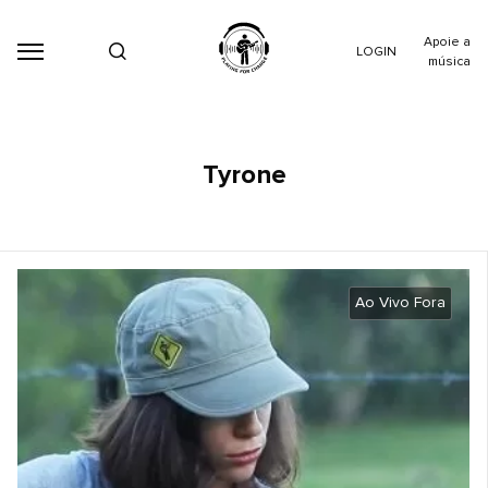
Apoie a
LOGIN
música
Tyrone
Ao Vivo Fora