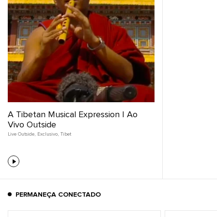
A Tibetan Musical Expression | Ao
Vivo Outside
Live Outside
,
Exclusivo
,
Tibet
PERMANEÇA CONECTADO