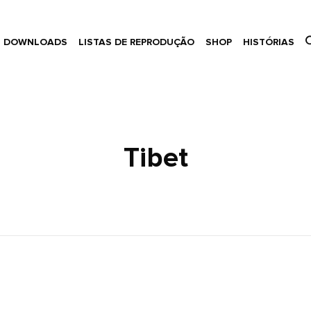
DOWNLOADS
LISTAS DE REPRODUÇÃO
SHOP
HISTÓRIAS
Tibet