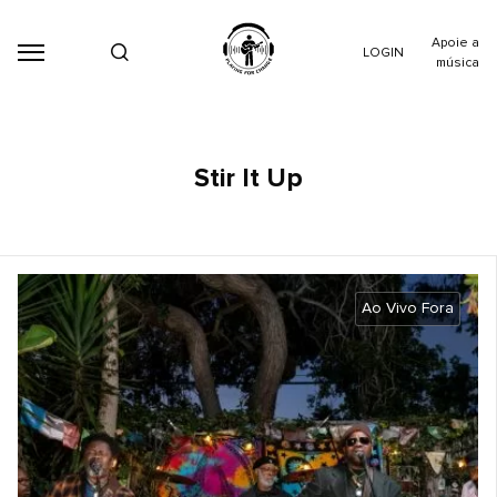
Apoie a
LOGIN
música
Stir It Up
Ao Vivo Fora