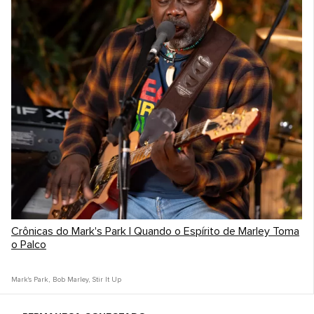
Crônicas do Mark's Park | Quando o Espírito de Marley Toma
o Palco
Mark's Park
,
Bob Marley
,
Stir It Up