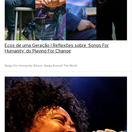
Ecos de uma Geração | Reflexões sobre ‘Songs For
Humanity’ do Playing For Change
Songs For Humanity
,
Álbum
,
Songs Around The World