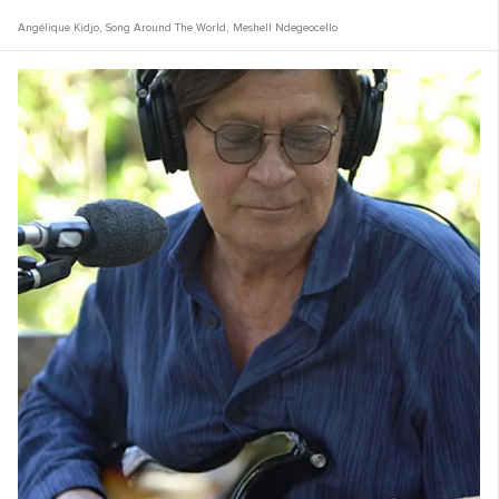
Angélique Kidjo
,
Song Around The World
,
Meshell Ndegeocello