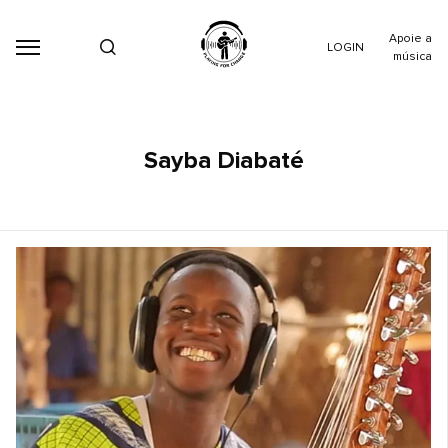
Apoie a
LOGIN
música
Sayba Diabaté