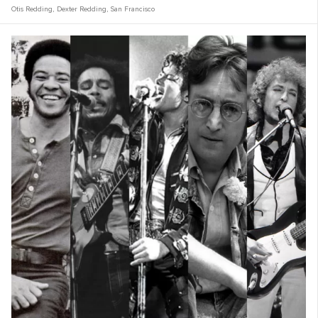
Otis Redding
,
Dexter Redding
,
San Francisco