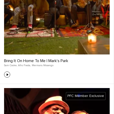
Bring It On Home To Me | Mark's Park
Sam Cooke
,
Afro Fiesta
,
Mermans Mosengo
PFC Member Exclusive