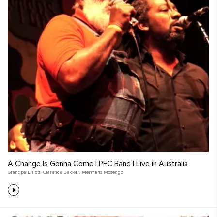
A Change Is Gonna Come | PFC Band | Live in Australia
Grandpa Elliott
,
Clarence Bekker
,
Mermans Mosengo