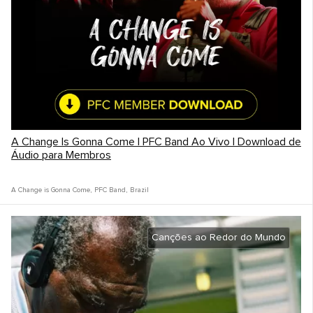
A Change Is Gonna Come | PFC Band Ao Vivo | Download de
Áudio para Membros
A Change is Gonna Come
,
PFC Band
,
Brazil
Canções ao Redor do Mundo