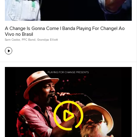
A Change Is Gonna Come | Banda Playing For Change| Ao
Vivo no Brasil
Sam Cooke
,
PFC Band
,
Grandpa Elliott