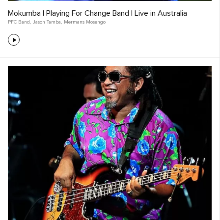
Mokumba | Playing For Change Band | Live in Australia
PFC Band
,
Jason Tamba
,
Mermans Mosengo