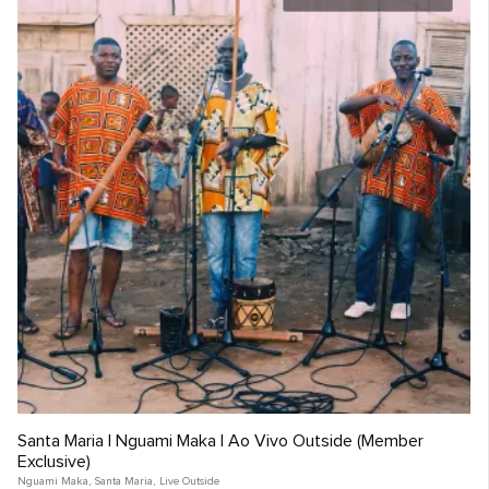
Santa Maria | Nguami Maka | Ao Vivo Outside (Member
Exclusive)
Nguami Maka
,
Santa Maria
,
Live Outside