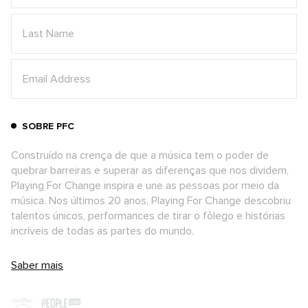
SOBRE PFC
Construído na crença de que a música tem o poder de
quebrar barreiras e superar as diferenças que nos dividem,
Playing For Change inspira e une as pessoas por meio da
música. Nos últimos 20 anos, Playing For Change descobriu
talentos únicos, performances de tirar o fôlego e histórias
incríveis de todas as partes do mundo.
Saber mais