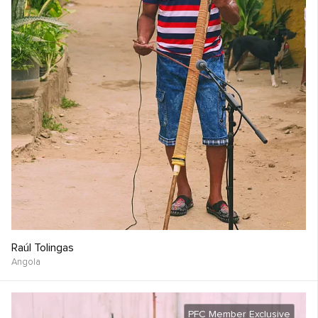
Raúl Tolingas
Angola
PFC Member Exclusive