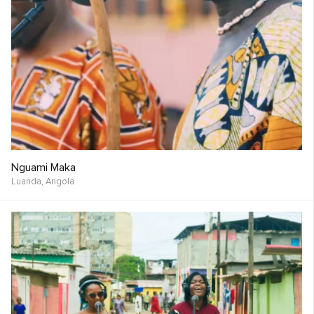
Nguami Maka
Luanda,
Angola