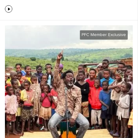
PFC Member Exclusive