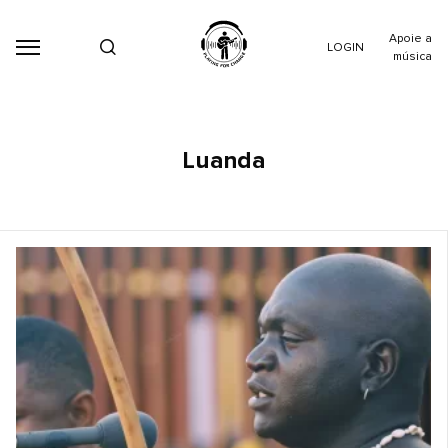
Apoie a
LOGIN
música
Luanda