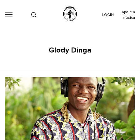
Apoie a
LOGIN
música
Glody Dinga