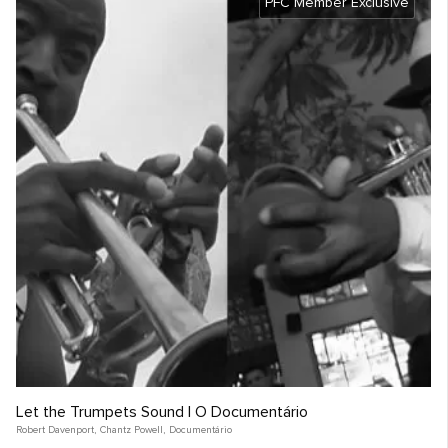
PFC Member Exclusive
Let the Trumpets Sound | O Documentário
Robert Davenport
,
Chantz Powell
,
Documentário