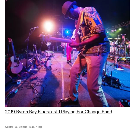
2019 Byron Bay Bluesfest | Playing For Change Band
Australia
,
Banda
,
B.B. King