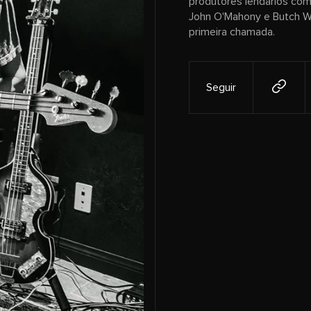
produtores lendários como
John O'Mahony e Butch Wa
primeira chamada.
Seguir