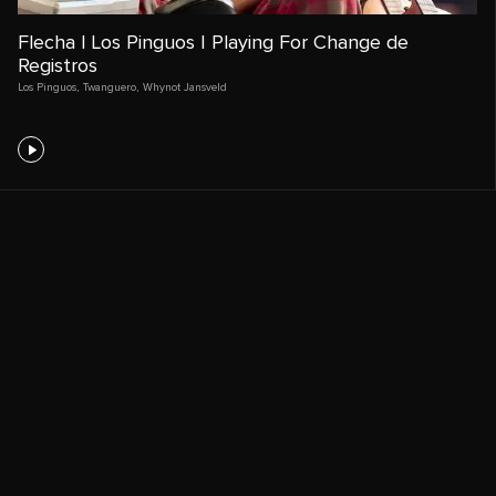
Flecha | Los Pinguos | Playing For Change de
Registros
Los Pinguos
,
Twanguero
,
Whynot Jansveld