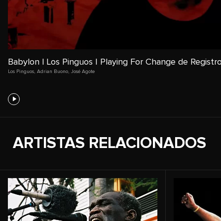
Babylon | Los Pinguos | Playing For Change de Registr
Los Pinguos
,
Adrian Buono
,
José Agote
ARTISTAS RELACIONADOS