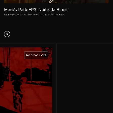
Mark’s Park EP3: Noite da Blues
Shemekia Copeland
,
Mermans Mosengo
,
Mark's Park
Ao Vivo Fora