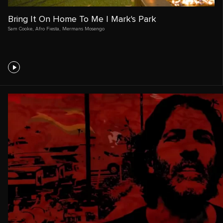
Bring It On Home To Me | Mark's Park
Sam Cooke
,
Afro Fiesta
,
Mermans Mosengo