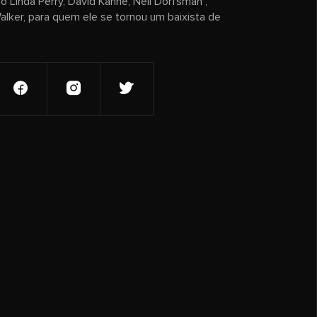
 Linda Perry, David Kahne, Neil Dorfsman ,
lker, para quem ele se tornou um baixista de