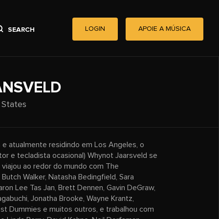
LOGIN
APOIE A MÚSICA
SEARCH
ANSVELD
 States
 e atualmente residindo em Los Angeles, o
antor e tecladista ocasional) Whynot Jaarsveld se
u viajou ao redor do mundo com The
, Butch Walker, Natasha Bedingfield, Sara
Aaron Lee Tas Jan, Brett Dennen, Gavin DeGraw,
agabuchi, Jonatha Brooke, Wayne Krantz,
Test Dummies e muitos outros, e trabalhou com