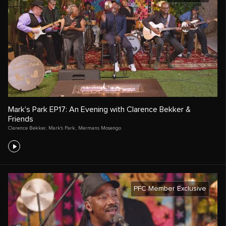
Mark's Park EP17: An Evening with Clarence Bekker &
Friends
Clarence Bekker
,
Mark's Park
,
Mermans Mosengo
PFC Member Exclusive