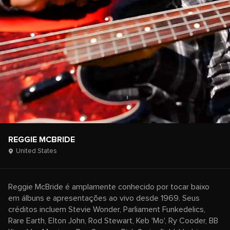
REGGIE MCBRIDE
United States
Reggie McBride é amplamente conhecido por tocar baixo
em álbuns e apresentações ao vivo desde 1969. Seus
créditos incluem Stevie Wonder, Parliament Funkedelics,
Rare Earth, Elton John, Rod Stewart, Keb 'Mo', Ry Cooder, BB