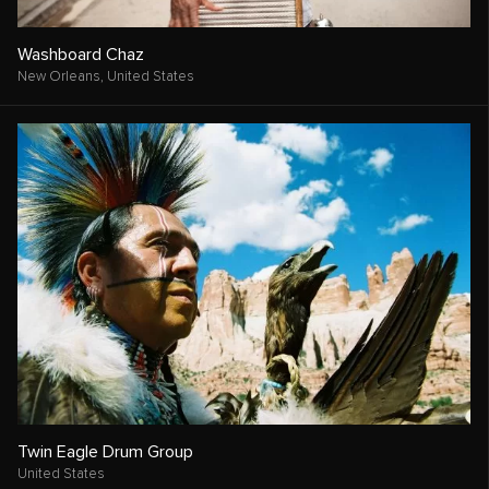
Washboard Chaz
New Orleans,
United States
Twin Eagle Drum Group
United States