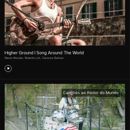
Higher Ground | Song Around The World
Stevie Wonder
,
Roberto Luti
,
Clarence Bekker
Canções ao Redor do Mundo