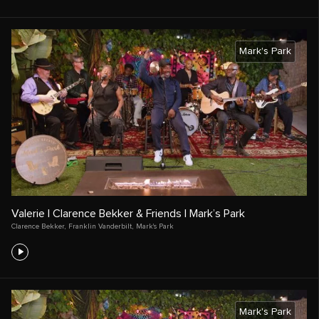
Mark's Park
Valerie | Clarence Bekker & Friends | Mark’s Park
Clarence Bekker
,
Franklin Vanderbilt
,
Mark's Park
Mark's Park