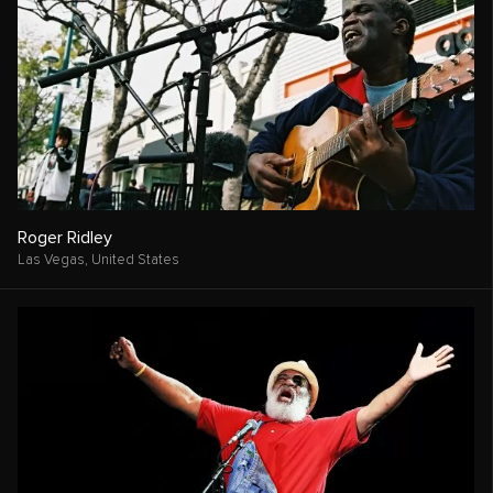
Roger Ridley
Las Vegas,
United States