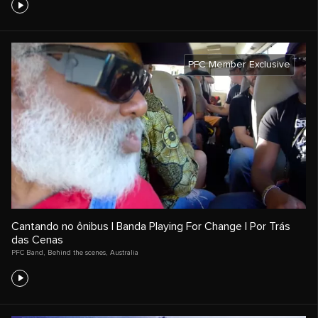
PFC Member Exclusive
Cantando no ônibus | Banda Playing For Change | Por Trás
das Cenas
PFC Band
,
Behind the scenes
,
Australia