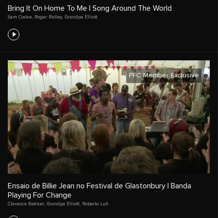
Bring It On Home To Me | Song Around The World
Sam Cooke
,
Roger Ridley
,
Grandpa Elliott
PFC Member Exclusive
Ensaio de Billie Jean no Festival de Glastonbury | Banda
Playing For Change
Clarence Bekker
,
Grandpa Elliott
,
Roberto Luti