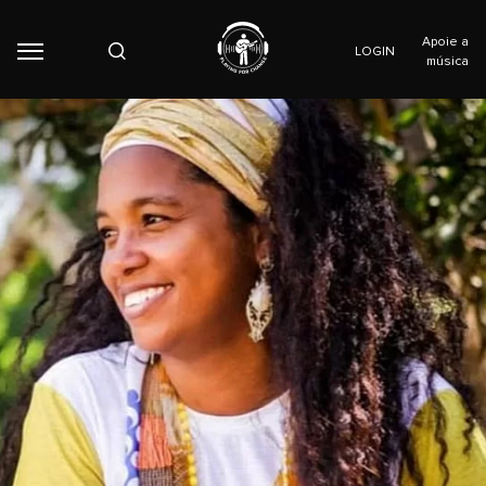
Apoie a
LOGIN
música